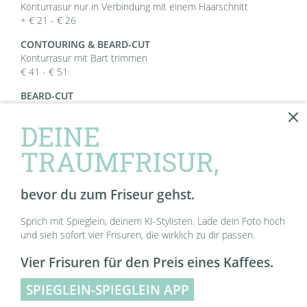
Konturrasur nur in Verbindung mit einem Haarschnitt
+ € 21 - € 26
CONTOURING & BEARD-CUT
Konturrasur mit Bart trimmen
€ 41 - € 51
BEARD-CUT
Nur in Verbindung mit einem Haarschnitt
+ € 31
DEINE
GRAUHAARABDECKUNG
TRAUMFRISUR,
€ 31 - € 52
TREATMENTS
bevor du zum Friseur gehst.
Sprich mit Spieglein, deinem KI-Stylisten. Lade dein Foto hoch
Kopfhaut Booster
und sieh sofort vier Frisuren, die wirklich zu dir passen.
Diese intensive Pflege reinigt, beruhigt und bringt deine
Vier Frisuren für den Preis eines Kaffees.
Kopfhaut wieder ins Gleichgewicht.
€ 5
SPIEGLEIN-SPIEGLEIN APP
INTENSIV HAAR- + KOPFHAUTPFLEGE