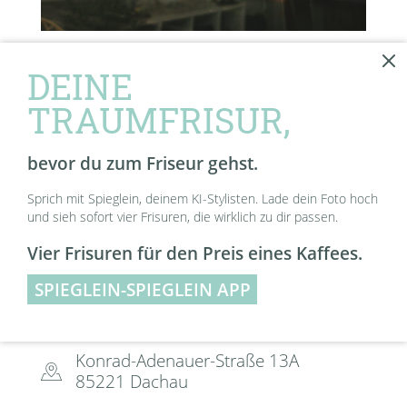
OPENING HOURS
DEINE
Montag:
Geschlossen
TRAUMFRISUR,
Dienstag:
8:00 - 18:00
Mittwoch:
8:00 - 20:00
bevor du zum Friseur gehst.
Donnerstag:
8:00 - 20:00
Sprich mit Spieglein, deinem KI-Stylisten. Lade dein Foto hoch
Freitag:
8:00 - 18:00
und sieh sofort vier Frisuren, die wirklich zu dir passen.
Samstag:
8:00 - 15:00
Vier Frisuren für den Preis eines Kaffees.
SPIEGLEIN-SPIEGLEIN APP
KONTAKT
Konrad-Adenauer-Straße 13A
85221 Dachau