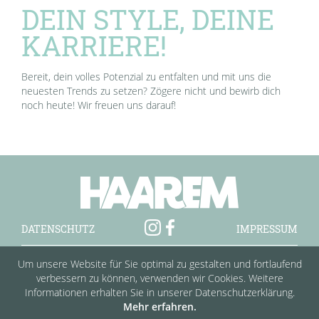
DEIN STYLE, DEINE
KARRIERE!
Bereit, dein volles Potenzial zu entfalten und mit uns die
neuesten Trends zu setzen? Zögere nicht und bewirb dich
noch heute! Wir freuen uns darauf!
DATENSCHUTZ
IMPRESSUM
UNSERE STUDIOS:
Um unsere Website für Sie optimal zu gestalten und fortlaufend
DEGGENDORF
ERDING
FFB
LANDSHUT
verbessern zu können, verwenden wir Cookies. Weitere
OTTOBRUNN
VATERSTETTEN
VILSBIBURG
Informationen erhalten Sie in unserer Datenschutzerklärung.
AM
Mehr erfahren.