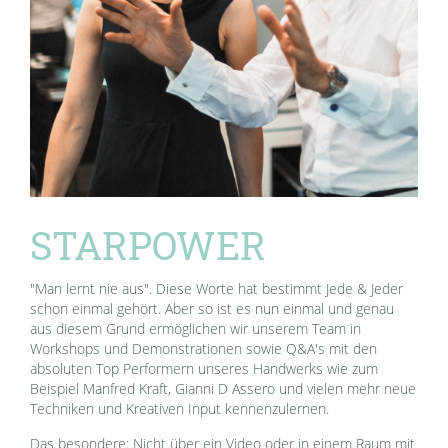
STARPOWER
"Man lernt nie aus". Diese Worte hat bestimmt Jede & Jeder
schon einmal gehört. Aber so ist es nun einmal und genau
aus diesem Grund ermöglichen wir unserem Team in
Workshops und Demonstrationen sowie Q&A's mit den
absoluten Top Performern unseres Handwerks wie zum
Beispiel Manfred Kraft, Gianni D Assero und vielen mehr neue
Techniken und Kreativen Input kennenzulernen.
Das besondere: Nicht über ein Video oder in einem Raum mit