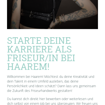
STARTE DEINE
KARRIERE ALS
FRISEUR/IN BEI
HAAREM!
Willkommen bei Haarem! Möchtest du deine Kreativität und
dein Talent in einem Umfeld ausleben, das deine
Persönlichkeit und Ideen schätzt? Dann lass uns gemeinsam
die Zukunft des Friseurhandwerks gestalten!
Du kannst dich direkt hier bewerben oder weiterlesen und
dich selbst von einem Job bei uns überzeugen. Wir freuen uns