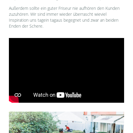
Außerdem sollte ein guter Friseur nie aufhören den Kunden
zuzuhören. Wir sind immer wieder überrascht wieviel
Inspiration uns tagein tagaus begegnet und zwar an beiden
Enden der Schere.