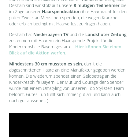
Deshalb sind wir stolz auf unsere
8 mutigen Teilnehmer
die
im Zuge unserer
Haarspendeaktion
ihre Haarpracht für den
guten Zweck an Menschen spenden, die wegen Krankheit
oder erblich bedingt mit Haarverlust zu ringen haben.
Deshalb hat
Niederbayern TV
und die
Landshuter Zeitung
zusammen mit Haarem ein Haarspende-Projekt für die
Kinderkrebshilfe Bayern gestartet.
Hier können Sie einen
Blick auf die Aktion werfen.
Mindestens 30 cm mussten es sein
, damit die
abgeschnittenen Haare an eine Manufaktur gegeben werden
können. Die wiederum spendet einen Geldbetrag an die
Kinderkresbhilfe Bayern. Der Mut und Courage der Spender
wurde mit einem Umstyling von unseren Top Stylisten Team
belohnt. Gutes Tun fühlt sich immer gut an und kann auch
noch gut aussehe ;-)